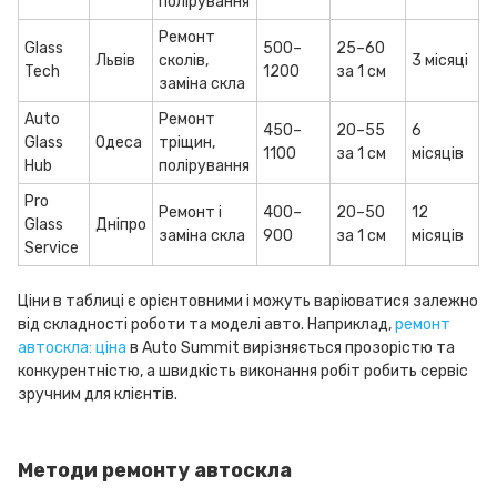
полірування
Ремонт
Glass
500–
25–60
Львів
сколів,
3 місяці
Tech
1200
за 1 см
заміна скла
Auto
Ремонт
450–
20–55
6
Glass
Одеса
тріщин,
1100
за 1 см
місяців
Hub
полірування
Pro
Ремонт і
400–
20–50
12
Glass
Дніпро
заміна скла
900
за 1 см
місяців
Service
Ціни в таблиці є орієнтовними і можуть варіюватися залежно
від складності роботи та моделі авто. Наприклад,
ремонт
автоскла: ціна
в Auto Summit вирізняється прозорістю та
конкурентністю, а швидкість виконання робіт робить сервіс
зручним для клієнтів.
Методи ремонту автоскла